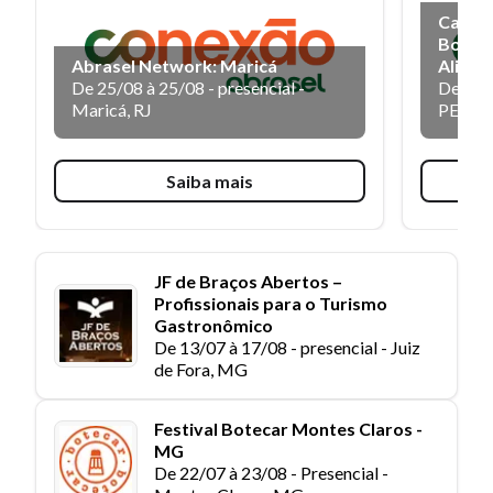
Capaci
Boas P
Abrasel Network: Maricá
Alime
De 25/08 à 25/08 -
presencial
-
De 27/
Maricá, RJ
PE
Saiba mais
JF de Braços Abertos –
Profissionais para o Turismo
Gastronômico
De 13/07 à 17/08 -
presencial
-
Juiz
de Fora, MG
Festival Botecar Montes Claros -
MG
De 22/07 à 23/08 -
Presencial
-