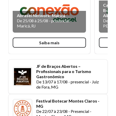
Capaci
Boas P
Abrasel Network: Maricá
Alime
De 25/08 à 25/08 -
presencial
-
De 27/
Maricá, RJ
PE
Saiba mais
JF de Braços Abertos –
Profissionais para o Turismo
Gastronômico
De 13/07 à 17/08 -
presencial
-
Juiz
de Fora, MG
Festival Botecar Montes Claros -
MG
De 22/07 à 23/08 -
Presencial
-